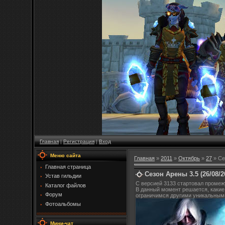
Главная
|
Регистрация
|
Вход
Меню сайта
Главная
»
2011
»
Октябрь
»
27
» Се
Главная страница
Сезон Арены 3.5 (26/08/2
Устав гильдии
С версией 3133 стартовал промежу
Каталог файлов
В данный момент решается, какие 
Форум
ограничимся другими уникальными 
Фотоальбомы
Мини-чат