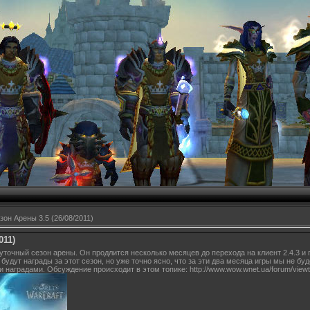
зон Арены 3.5 (26/08/2011)
011)
точный сезон арены. Он продлится несколько месяцев до перехода на клиент 2.4.3 и п
будут награды за этот сезон, но уже точно ясно, что за эти два месяца игры мы не бу
наградами. Обсуждение происходит в этом топике: http://www.wow.wnet.ua/forum/view