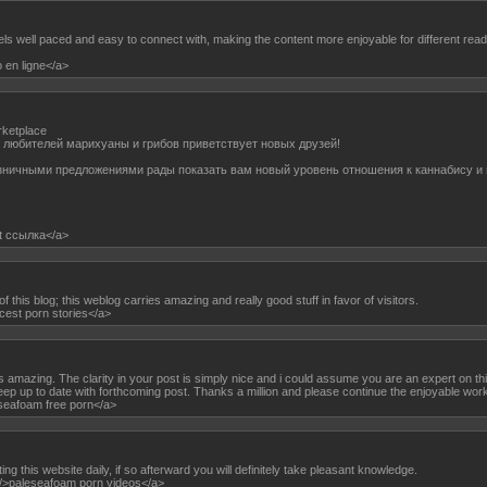
eels well paced and easy to connect with, making the content more enjoyable for different read
o en ligne</a>
rketplace
любителей марихуаны и грибов приветствует новых друзей!
зничными предложениями рады показать вам новый уровень отношения к каннабису и 
st ссылка</a>
t of this blog; this weblog carries amazing and really good stuff in favor of visitors.
ncest porn stories</a>
as amazing. The clarity in your post is simply nice and i could assume you are an expert on th
ep up to date with forthcoming post. Thanks a million and please continue the enjoyable wor
eseafoam free porn</a>
ing this website daily, if so afterward you will definitely take pleasant knowledge.
k/>paleseafoam porn videos</a>