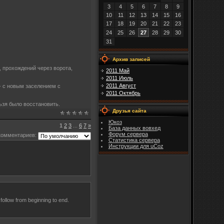
3
4
5
6
7
8
9
10
11
12
13
14
15
16
17
18
19
20
21
22
23
24
25
26
27
28
29
30
31
Архив записей
, прохождений через ворота,
2011 Май
2011 Июль
2011 Август
 - с новым заселением с
2011 Октябрь
льзя было восстановить.
Друзья сайта
Юкоз
1
2
3
...
6
7
»
База данных вовхед
Форум сервера
комментариев:
Статистика сервера
Инструкции для uCoz
follow from beginning to end.