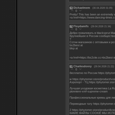
63
Dichaelmem
(30.04.2026 01:05)
0
Pretty! This has been an extremely w
<a href=https://www.dancing-times.
62
Floydamifs
(29.04.2026 21:34)
0
Добро пожаловать в blacksprut Ma
Крупнейшее в России сообщество 
?
Сотни магазинов с оптовыми и ро
bs2best at
blsp at
<a href=https://bs2cite.cc>bs2best 
61
Charlesdonry
(29.04.2026 21:22)
0
бесплатно по России https://phytome
м https://phytomer.store/product/vo
Аэропорт - ТЦ https://phytomer.stor
Лучшая уходовая косметика La Roc
pionniere-xmf-supreme-cream
Профессиональные кремы для лица h
Переводные тату https://phytomer.st
2 https://phytomer.store/product/kre
КАКИЕ ФАЙЛЫ COOKIE МЫ ИСП