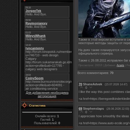
Также в этой версии вступили в с
некоторые методы защиты от пере
На днях также планируется запуск
официального сервера.
Также с 26.08.2011 исправлен баг 
Просмотров
: 20018 |
Добавил
:
Azaris
|
Ре
Всего комментариев
:
70
70
ShaneAdvek
(15.07.2026 14:47)
0
I like the way this post combines clar
Для добавления необходима
авторизация
<a href=https://beregoedkinderkledin
Статистика
69
Stephenslaps
(29.06.2026 22:03)
0
Онлайн всего:
1
I appreciate how smoothly the ideas 
Гостей:
1
Пользователей:
0
<a href=https://www.auto-ecole.org/>