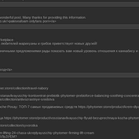
onderful post. Many thanks for providing this information.
co.uk/>paleseafoam onlyfans porn</a>
rketplace
любителей марихуаны и грибов приветствует новых друзей!
зничными предложениями рады показать вам новый уровень отношения к каннабису и 
вход</a>
r.store/collection/travel-nabory
sstanavlivayuschiy-kontsentrat-prebiotik-phytomer-prebioforce-balancing-soothing-concentra
e/collection/antivozrastnye-sredstva
he-Posay: ТОП-7 самых продаваемых средств https://phytomer.store/product/krem-dlya-
ttps://phytomer.store/product/vosstanavlivayuschiy-flyuid-bezuprechnaya-kozha-phytomer
ore/collection/syvorotka
m-lifting-24-chasa-ukreplyayuschiy-phytomer-firming-lift-cream
ОЛЬЗУЕМ?