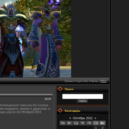
Приветствую Вас
Гость
|
RSS
Поиск
19:07
олноценного запуска 4го сезона.
дем выдавать звания и драконов, а
Календарь
topic.php?p=917853#p917853
«
Октябрь 2011
»
Пн
Вт
Ср
Чт
Пт
Сб
Вс
1
2