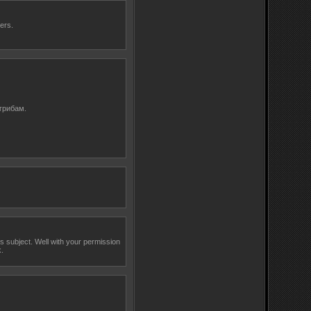
ers.
грибам.
is subject. Well with your permission
k.