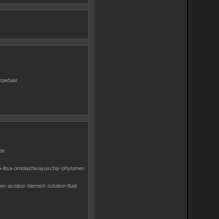
грибам.
te
litsa-omolazhivayuschiy-phytomer-
-acnipur-blemish-solution-fluid