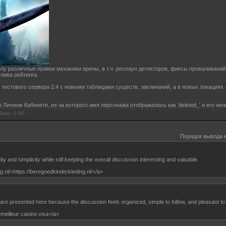
илу различные правки механики арены, в т.ч. респаун детекторов, фиксы проваливаний
лива рейтинга.
 тестового сервера 2.4 с новыми таблицами существ, заклинаний, а в новых локациях
в Личном Кабинете, из-за которого имя персонажа отображалось как 'deleted_' и его не
йтинг
:
0.0
/
0
Порядок вывода 
ity and simplicity while still keeping the overall discussion interesting and valuable.
g.nl/>https://beregoedkinderkleding.nl/</a>
are presented here because the discussion feels organized, simple to follow, and pleasant to 
meilleur casino visa</a>