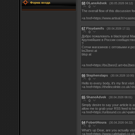
Форма входа
68
OLaneAdvek
(30.05.2026 04:12)
0
The overall flow of this discussion f
<a href=https://www.artisal.fr/>casin
67
Floydamifs
(30.04.2026 17:11)
0
Добро пожаловать в blacksprut Ma
Крупнейшее в России сообщество 
?
Сотни магазинов с оптовыми и ро
bs2best at
blsp at
<a href=https://bs2best2.art>bs2be
66
Stephenslaps
(30.04.2026 10:00)
0
Hello to every body, it's my first visi
<a href=https://thelincolnite.co.uk/>i
65
ShaneAdvek
(30.04.2026 08:01)
0
Simply desire to say your article is 
allow me to grab your RSS feed to ke
<a href=https://unbound.co.uk/>pal
64
FobertHoura
(30.04.2026 04:22)
0
What's up Dear, are you actually visit
<a href=https://www.cafebabel.co.u